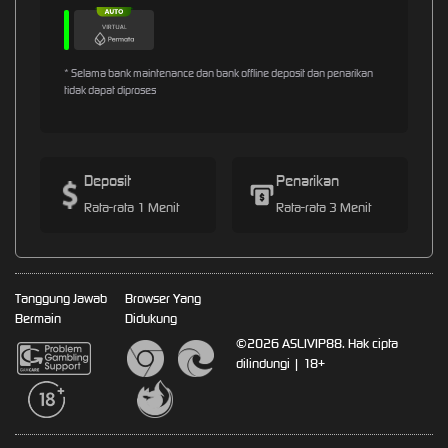
* Selama bank maintenance dan bank offline deposit dan penarikan
tidak dapat diproses
Deposit
Penarikan
Rata-rata 1 Menit
Rata-rata 3 Menit
Tanggung Jawab
Browser Yang
Bermain
Didukung
©2026 ASLIVIP88. Hak cipta
dilindungi | 18+