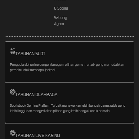
E-Sports
Sabung
Ayam
TARUHAN SLOT
Penyedia slot online dengan beragam pilihan game menarik yang memudahkan
pemain untuk mencapai jackpot
TARUHAN OLAHRAGA
Sportsbook Gaming Platform Terbaik menawarkan lebih banyak game, odds yang
lebih tinggi, dan menyediakan pilihan yang lebih banyak untuk pemain.
TARUHAN LIVE KASINO