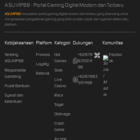
ASLIVIP88 - Portal Gaming Digital Modern dan Terbaru
ASLIVIP88
merupakan portal gaming digital modern dan terbaru yang dirancang untuk
menghadirkan pengalaman gaming yang lebih mudah, cepat, dan nyaman dalam satu
platform.
Kebijaksanaan
Platform
Kategori
Dukungan
Komunitas
Tentang
Promosi
Hot
+62878
Facebo
ASLIVIP88
Games
835914
ok
Loyalty
98
Responsible
Slots
Referral
Gambling
+6287883
Live
591498
Pusat Bantuan
Casino
Syarat dan
Race
Ketentuan
Togel
Olahraga
Crash
Game
Arcade