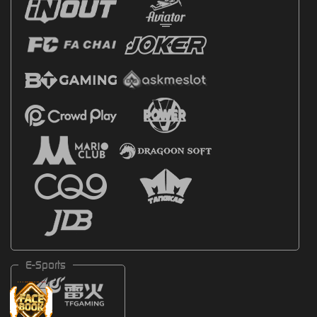
E-Sports