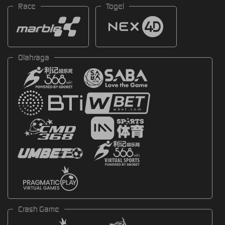
Race
Togel
Olahraga
Crash Game