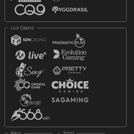
Live Casino
Race
Togel