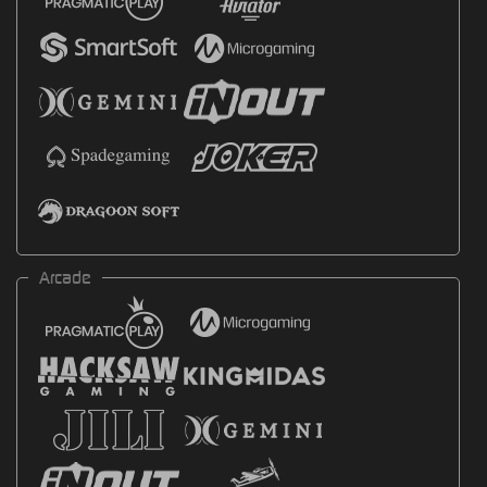
Arcade