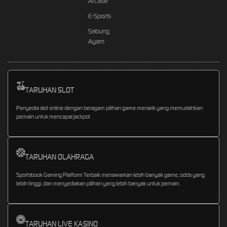
Arcade
E-Sports
Sabung
Ayam
TARUHAN SLOT
Penyedia slot online dengan beragam pilihan game menarik yang memudahkan
pemain untuk mencapai jackpot
TARUHAN OLAHRAGA
Sportsbook Gaming Platform Terbaik menawarkan lebih banyak game, odds yang
lebih tinggi, dan menyediakan pilihan yang lebih banyak untuk pemain.
TARUHAN LIVE KASINO