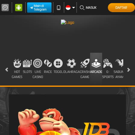
Main di
MASUK
DAFTAR
Telegram
HOT
SLOTS
LIVE
RACE
TOGEL
OLAHRAGA
CRASH
ARCADE
E-
SABUNG
PROM
GAMES
CASINO
GAME
SPORTS
AYAM