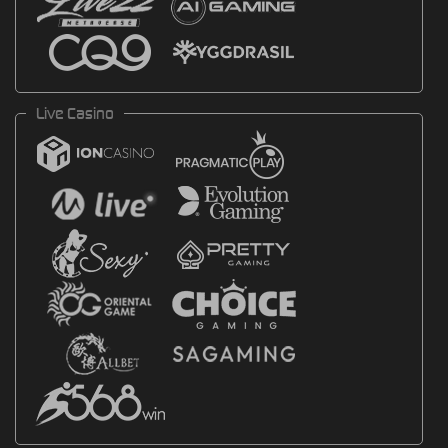
Live Casino