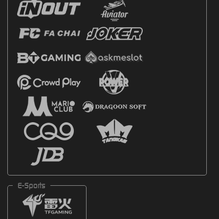
E-Sports