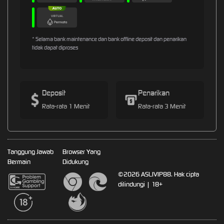
* Selama bank maintenance dan bank offline deposit dan penarikan
tidak dapat diproses
Deposit
Penarikan
Rata-rata 1 Menit
Rata-rata 3 Menit
Tanggung Jawab
Browser Yang
Bermain
Didukung
©2026 ASLIVIP88. Hak cipta
dilindungi | 18+