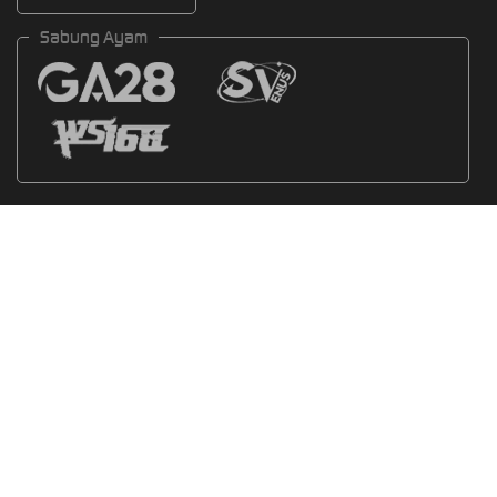
Sabung Ayam