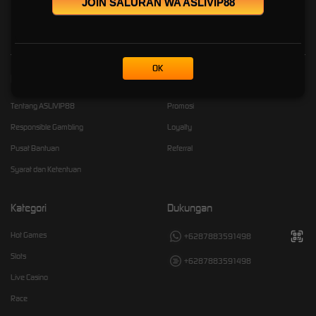
JOIN SALURAN WA ASLIVIP88
platform.
OK
Kebijaksanaan
Platform
Tentang ASLIVIP88
Promosi
Responsible Gambling
Loyalty
Pusat Bantuan
Referral
Syarat dan Ketentuan
Kategori
Dukungan
Hot Games
+6287883591498
Slots
+6287883591498
Live Casino
Race