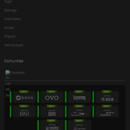
Togel
Olahraga
Crash Game
Arcade
E-Sports
Sabung Ayam
Komunitas
Facebook