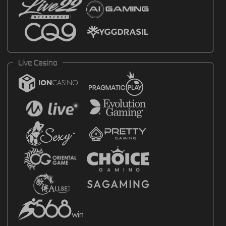
Live Casino