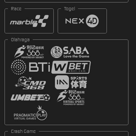
Race
Togel
Olahraga
Crash Game