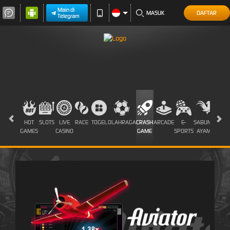
Main di
MASUK
DAFTAR
Telegram
HOT
SLOTS
LIVE
RACE
TOGEL
OLAHRAGA
CRASH
ARCADE
E-
SABUNG
PROM
GAMES
CASINO
GAME
SPORTS
AYAM