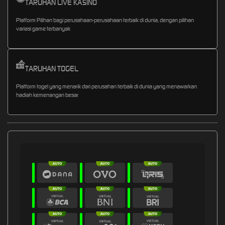
TARUHAN LIVE KASINO
Platform Pilihan bagi perusahaan-perusahaan terbaik di dunia, dengan pilihan
variasi game terbanyak
TARUHAN TOGEL
Platform togel yang menarik dari perusahan terbaik di dunia yang menawarkan
hadiah kemenangan besar