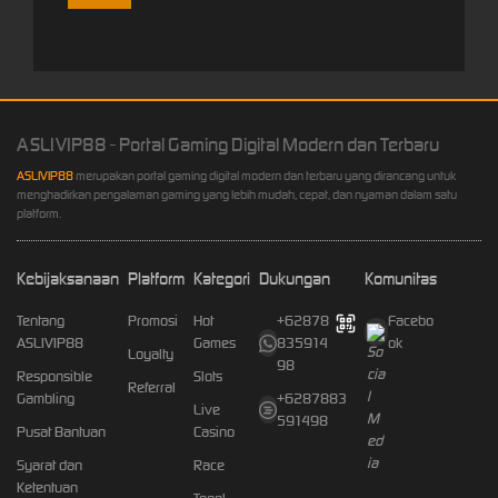
ASLIVIP88 - Portal Gaming Digital Modern dan Terbaru
ASLIVIP88
merupakan portal gaming digital modern dan terbaru yang dirancang untuk
menghadirkan pengalaman gaming yang lebih mudah, cepat, dan nyaman dalam satu
platform.
Kebijaksanaan
Platform
Kategori
Dukungan
Komunitas
Tentang
Promosi
Hot
+62878
Facebo
ASLIVIP88
Games
835914
ok
Loyalty
98
Responsible
Slots
Referral
Gambling
+6287883
Live
591498
Pusat Bantuan
Casino
Syarat dan
Race
Ketentuan