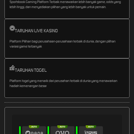
Sportsbook Gaming Platform Terbaik menawarkan lebih banyak game, odds yang
lebih tinggi, dan menyediakan pilihan yang lebih banyak untuk pemain.
TARUHAN LIVE KASINO
Platform Pilihan bagi perusahaan-perusahaan terbaik di dunia, dengan pilihan
variasi game terbanyak
TARUHAN TOGEL
Platform togel yang menarik dari perusahan terbaik di dunia yang menawarkan
hadiah kemenangan besar