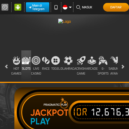
Main di
MASUK
DAFTAR
Telegram
HOT
SLOTS
LIVE
RACE
TOGEL
OLAHRAGA
CRASH
ARCADE
E-
SABUNG
PROM
GAMES
CASINO
GAME
SPORTS
AYAM
IDR
12,676,
JACKPOT
PLAY