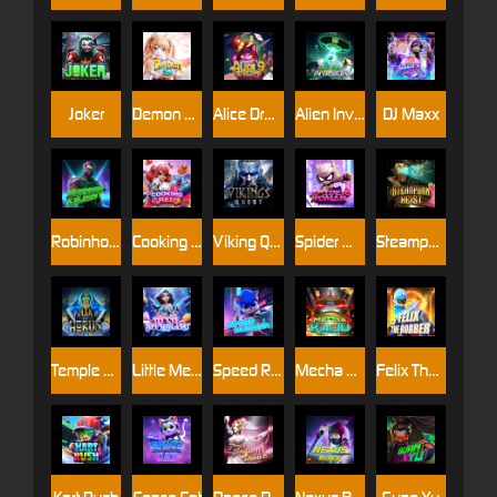
Joker
Demon Fox
Alice Dream
Alien Invasion
DJ Maxx
Robinhood Quest
Cooking Red
Viking Quest
Spider Woman
Steampunk Heist
Temple of Horus
Little Mermaid
Speed Runner
Mecha Kaiju
Felix The Robber