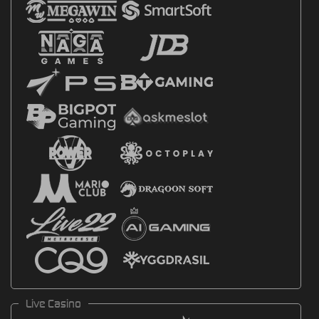
Live Casino