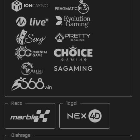
Race
Togel
Olahraga