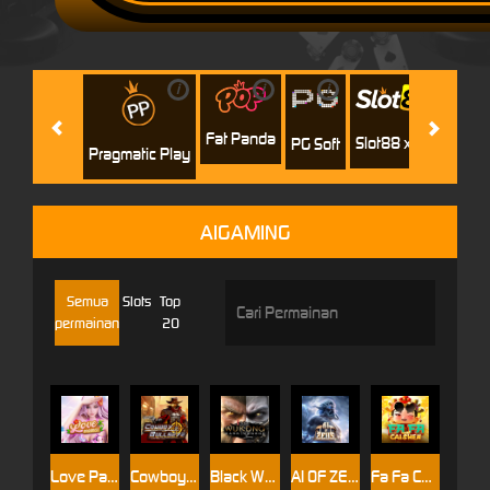
i
i
i
i
i
Facha
Fat Panda
Slot88 x PP
PG Soft
Pragmatic Play
AIGAMING
Semua
Slots
Top
permainan
20
Love Paradise
Cowboy Bullseye
Black WuKong
AI OF ZEUS
Fa Fa Caishen