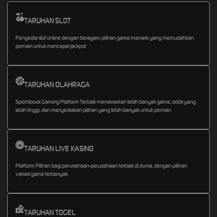
TARUHAN SLOT
Penyedia slot online dengan beragam pilihan game menarik yang memudahkan
pemain untuk mencapai jackpot
TARUHAN OLAHRAGA
Sportsbook Gaming Platform Terbaik menawarkan lebih banyak game, odds yang
lebih tinggi, dan menyediakan pilihan yang lebih banyak untuk pemain.
TARUHAN LIVE KASINO
Platform Pilihan bagi perusahaan-perusahaan terbaik di dunia, dengan pilihan
variasi game terbanyak
TARUHAN TOGEL