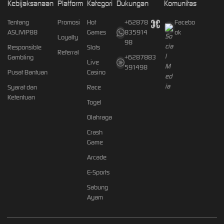
Kebijaksanaan
Platform
Kategori
Dukungan
Komunitas
Tentang
Promosi
Hot
+62878
Facebo
ASLIVIP88
Games
835914
ok
Loyalty
98
Responsible
Slots
Referral
Gambling
+6287883
Live
591498
Pusat Bantuan
Casino
Syarat dan
Race
Ketentuan
Togel
Olahraga
Crash
Game
Arcade
E-Sports
Sabung
Ayam