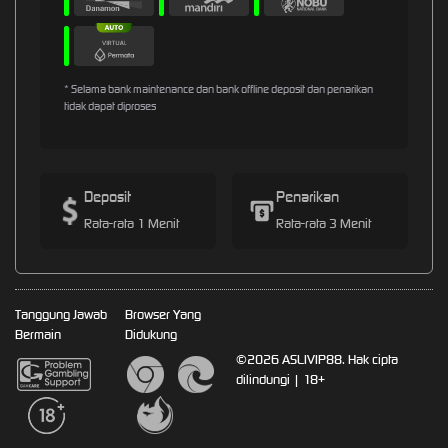
* Selama bank maintenance dan bank offline deposit dan penarikan
tidak dapat diproses
Deposit
Penarikan
Rata-rata 1 Menit
Rata-rata 3 Menit
Tanggung Jawab
Browser Yang
Bermain
Didukung
©2026 ASLIVIP88. Hak cipta
dilindungi | 18+