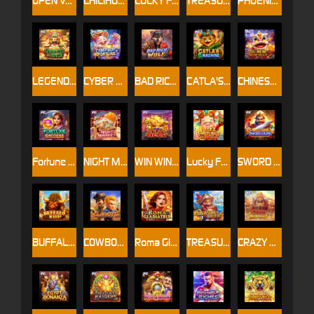
OPEN VAULT
CHILIHUAHUA
LUCKY FORTUNES
TREASURES OF ODIN
PHOENIX FEVER
LEGEND OF INCA
CYBER GOD OF FORTUNE⁺
BAD RICH WOLF
CATLA'S MONEY MACHINE
CHINESE NEW YEAR 2
Fortune Goddess
NIGHT MARKET
WIN WIN NEKO
Lucky Fortune 3x3
SWORD OF KING
BUFFALO WAYS
COWBOYS
Roma Gladiatrix
TREASURE CRUISE
CRAZY BUFFALO