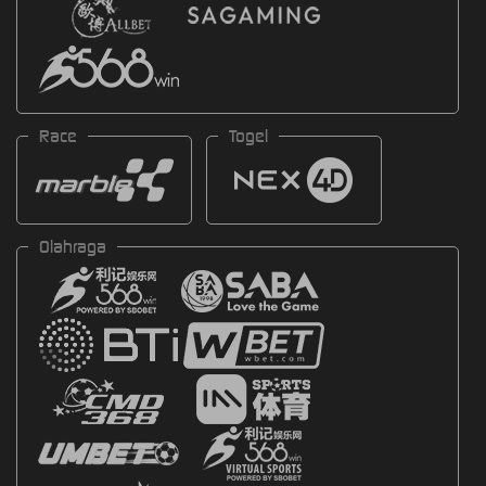
Race
Togel
Olahraga