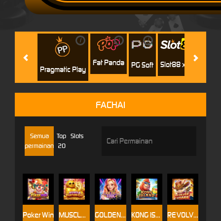
i
i
i
i
i
Facha
Fat Panda
Slot88 x PP
PG Soft
Pragmatic Play
FACHAI
Semua
Top
Slots
permainan
20
Poker Win
MUSCLE FORTUNE CAT
GOLDEN IDOL
KONG ISLAND
REVOLVER HARE