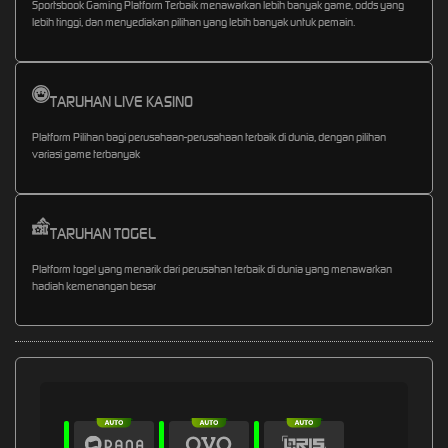
Sportsbook Gaming Platform Terbaik menawarkan lebih banyak game, odds yang
lebih tinggi, dan menyediakan pilihan yang lebih banyak untuk pemain.
TARUHAN LIVE KASINO
Platform Pilihan bagi perusahaan-perusahaan terbaik di dunia, dengan pilihan
variasi game terbanyak
TARUHAN TOGEL
Platform togel yang menarik dari perusahan terbaik di dunia yang menawarkan
hadiah kemenangan besar