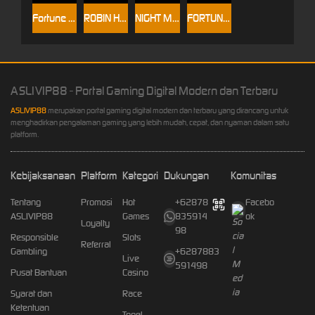
Fortune Money Boom
ROBIN HOOD
NIGHT MARKET 2
FORTUNE EGG
ASLIVIP88 - Portal Gaming Digital Modern dan Terbaru
ASLIVIP88
merupakan portal gaming digital modern dan terbaru yang dirancang untuk
menghadirkan pengalaman gaming yang lebih mudah, cepat, dan nyaman dalam satu
platform.
Kebijaksanaan
Platform
Kategori
Dukungan
Komunitas
Tentang
Promosi
Hot
+62878
Facebo
ASLIVIP88
Games
835914
ok
Loyalty
98
Responsible
Slots
Referral
Gambling
+6287883
Live
591498
Pusat Bantuan
Casino
Syarat dan
Race
Ketentuan
Togel