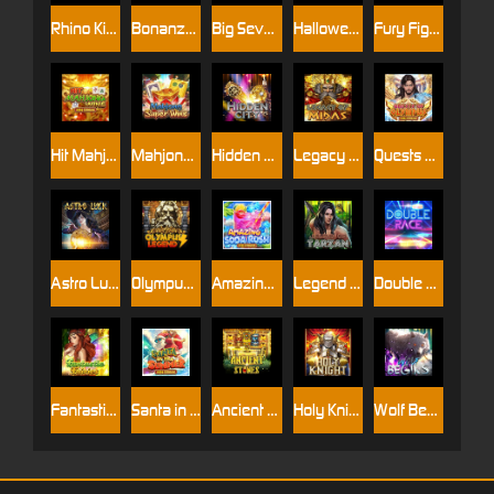
Rhino King
Bonanza Coins
Big Sevens Jackpot
Halloween Ghost
Fury Fighters
Hit Mahjong Wins
Mahjong Super Wins
Hidden City
Legacy of Midas
Quests of Olympus
Astro Luck
Olympus Legend
Amazing Soda Rush
Legend of Tarzan
Double Race
Fantastic Faries
Santa in the Summer
Ancient Stones
Holy Knight
Wolf Begins