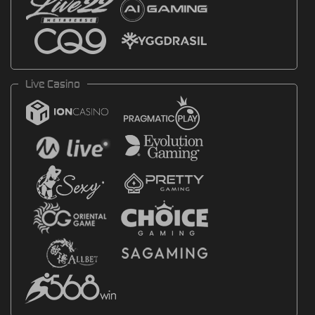
Live Casino