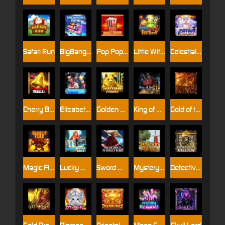
Safari Run
BigBang Spin
Pop Popcorns
Little Witch's Fortune
Celestial Goddess
Cherry Bell
Elizabeth Lab
Golden Panda
King of Pig
Gold of the King
Magic Fire
Lucky Waterfalls
Sword Master
Mystery Wind
Detective’s Dream