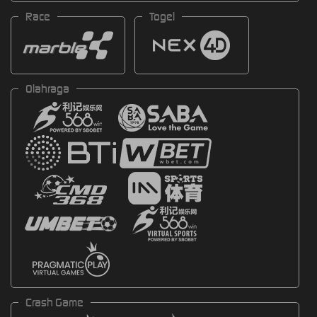
Race
Togel
Olahraga
Crash Game