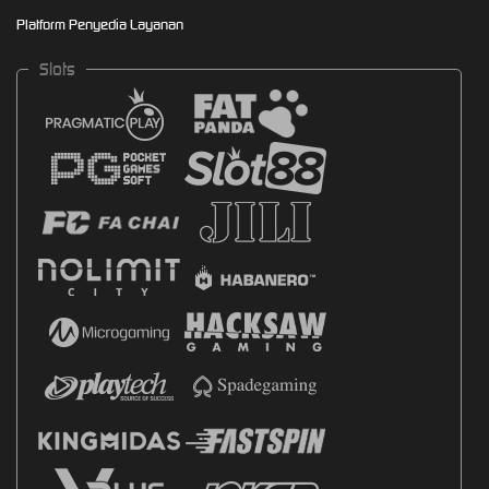
Platform Penyedia Layanan
Slots