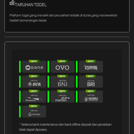
TARUHAN TOGEL
Platform togel yang menarik dari perusahan terbaik di dunia yang menawarkan
hadiah kemenangan besar
* Selama bank maintenance dan bank offline deposit dan penarikan
tidak dapat diproses