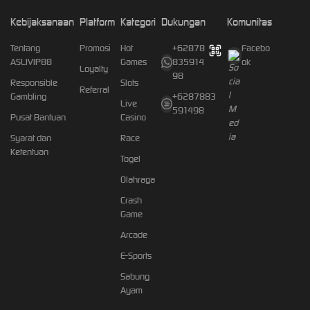
Kebijaksanaan
Platform
Kategori
Dukungan
Komunitas
Tentang
Promosi
Hot
+62878
Facebo
ASLIVIP88
Games
835914
ok
Loyalty
98
Responsible
Slots
Referral
Gambling
+6287883
Live
591498
Pusat Bantuan
Casino
Syarat dan
Race
Ketentuan
Togel
Olahraga
Crash
Game
Arcade
E-Sports
Sabung
Ayam