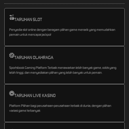
TARUHAN SLOT
Penyedia slot online dengan beragam pilihan game menarik yang memudahkan
pemain untuk mencapai jackpot
TARUHAN OLAHRAGA
Sportsbook Gaming Platform Terbaik menawarkan lebih banyak game, odds yang
lebih tinggi, dan menyediakan pilihan yang lebih banyak untuk pemain.
TARUHAN LIVE KASINO
Platform Pilihan bagi perusahaan-perusahaan terbaik di dunia, dengan pilihan
variasi game terbanyak