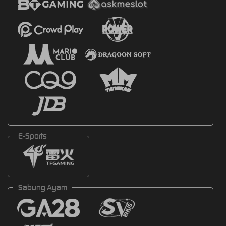
E-Sports
Sabung Ayam