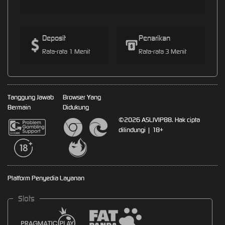
Deposit
Penarikan
Rata-rata 1 Menit
Rata-rata 3 Menit
Tanggung Jawab
Browser Yang
Bermain
Didukung
©2026 ASLIVIP88. Hak cipta
dilindungi | 18+
Platform Penyedia Layanan
Slots