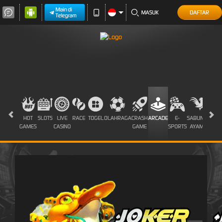
Main di
MASUK
DAFTAR
Telegram
HOT
SLOTS
LIVE
RACE
TOGEL
OLAHRAGA
CRASH
ARCADE
E-
SABUNG
PROM
GAMES
CASINO
GAME
SPORTS
AYAM