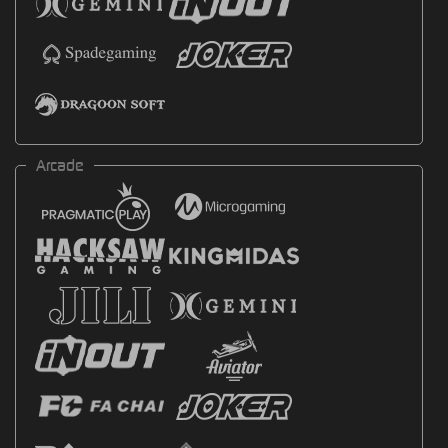
Arcade