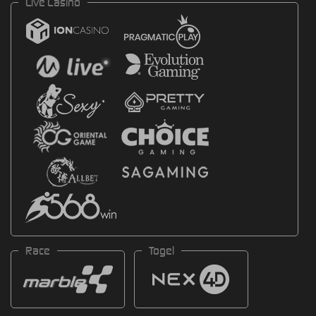
Live Casino
Race
Togel