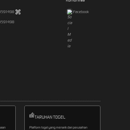
3591498
Facebook
3591498
TARUHAN TOGEL
haan
Platform togel yang menarik dari perusahan