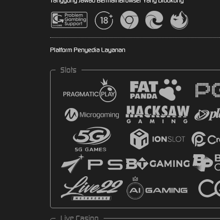
Tanggung Jawab Bermain
Browser Yang Didukung
Platform Penyedia Layanan
Slots
Live Casino