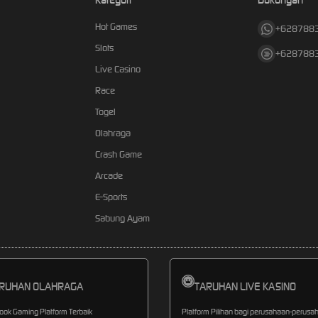
Hot Games
+628788
Slots
+628788
Live Casino
Race
Togel
Olahraga
Crash Game
Arcade
E-Sports
Sabung Ayam
RUHAN OLAHRAGA
TARUHAN LIVE KASINO
ook Gaming Platform Terbaik
Platform Pilihan bagi perusahaan-perusa