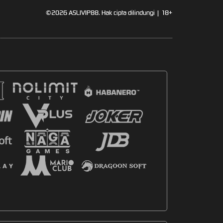
©2026 ASLIVIP88. Hak cipta dilindungi | 18+