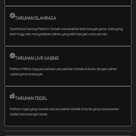
TARUHAN OLAHRAGA
Sportsbook Gaming Platform Terbaik menawarkan lebih banyak game, odds yang
lebih tinggi, dan menyediakan pilihan yang lebih banyak untuk pemain.
TARUHAN LIVE KASINO
Platform Pilihan bagi perusahaan-perusahaan terbaik di dunia, dengan pilihan
variasi game terbanyak
TARUHAN TOGEL
Platform togel yang menarik dari perusahan terbaik di dunia yang menawarkan
hadiah kemenangan besar