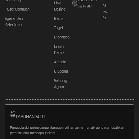
Live
591498
Pusat Bantuan
Casino
Syarat dan
Race
Ketentuan
Togel
Olahraga
Crash
Game
Arcade
E-Sports
Sabung
Ayam
TARUHAN SLOT
Penyedia slot online dengan beragam pilihan game menarik yang memudahkan
pemain untuk mencapai jackpot