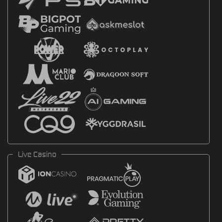
Live Casino