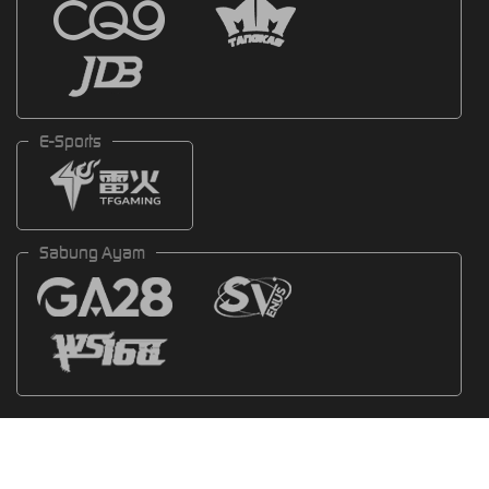
E-Sports
Sabung Ayam